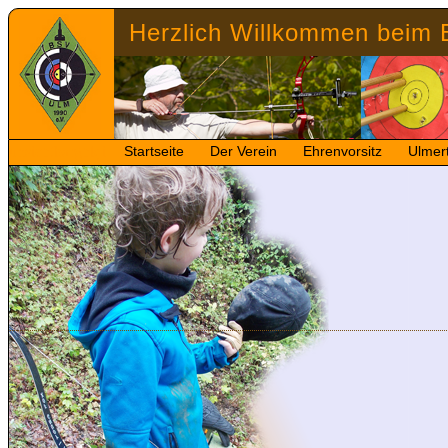
Herzlich Willkommen beim 
unsichtbarghkji
Startseite
Der Verein
Ehrenvorsitz
Ulmer